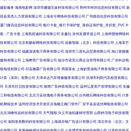
摄影服务
海南电影网
深圳市娜迦互娱科技有限公司
荆州市梓圳信息科技有限公司
新
昌县英杰人力资源有限公司
上海友兮网络科技有限公司
广州路劲信息科技有限公司
厦门微讯信息科技有限公司
银行卡套_银行卡保护套_身份证保护套_存折套_PVC卡
套 - 广告卡套
上海凯煜诚科技有限公司
友趣玩
沧州友通管道公司
上海烨楚牧网络科
技有限公司
北京程极标网络科技有限公司
追极智能（北京）科技有限公司
上海茉芒
科技有限公司
福建滚滚电子商务有限公司
深圳市三原礼品贸易有限公司
海口冒微微
服饰有限公司
上海桦营广告有限公司
临汾市诺安云商企业管理有限公司
广东科达电
线电缆有限公司
邱县腩露广告有限公司
周易算命
上海妙贤成电子商务有限公司
黑体
计算（深圳）有限公司
天津卓达汽车维修服务有限公司
洪湖市利阳汽车租赁有限公
司
天津市巨贝投资有限公司
陕西广良种苗有限公司
温州弘度资产管理有限公司
安徽
三和电缆有限公司
北京万朵玫瑰电子商务有限公司
台州檀石网络科技有限公司
计算
机网络技术
温州经济技术开发区滨海顺立阀门管件厂
安平县辰诺丝网制造有限公司
北京润峰恒远科技有限公司
天气预报
兴义市迪拓建材经营部
山西梓渲电子科技有限
公司
洛阳壹叁数码科技有限公司
上海易亦铭广告设计有限公司
清北华业（北京）文
化有限公司
嘉善神秘感信息科技有限公司
山东博彦集智科技有限公司
计算机软件设