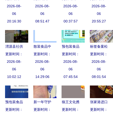
理清关与商
2026-08-
上“NSX”、“HSD”是
2026-08-
耐药患者的
2026-08-
馈赠与养生
2026-08-
检备案服务
06
什么意思？
06
新地平线
06
选择
06
20:16:30
指南
08:51:47
00:37:57
20:55:27
渭源县社供
散装食品中
预包装食品
标签备案松
销农特馆拓
更新时间：
的转型迷局
更新时间：
与散装食品
更新时间：
更新时间：
绑 满洲里
宽散装食品
2026-08-
与标签违规
2026-08-
的区别解析
2026-08-
新政背后的
2026-08-
购销新路
06
实录
06
06
食品安
06
径，助力乡
10:02:12
14:29:06
07:45:54
全“加减法”
08:01:54
村振兴
预包装食品
新一年守护
狼王文化携
张家港进口
会传播新冠
更新时间：
宝贝从学会
更新时间：
更新时间：
手辣博士
预包装及散
更新时间：