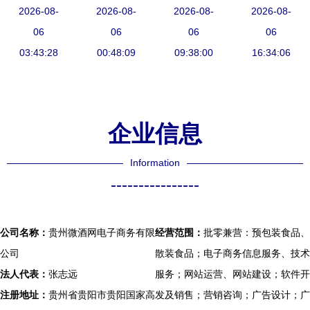
肺炎？专家
2026-08-
挑选预包装
2026-08-
豆制品包装
2026-08-
装食品报关
2026-08-
权威解析在
06
食品开始
06
设计的平面
06
所需资料全
06
03:43:28
此
00:48:09
艺术与商业
09:38:00
16:34:06
解析
洞察
企业信息
Information
----------------
公司名称：
贵州微酒网电子商务有限
经营范围：
批零兼营：预包装食品、
公司
散装食品；电子商务信息服务、技术
法人代表：
张志远
服务；网站运营、网站建设；软件开
注册地址：
贵州省贵阳市贵阳国家高
发及销售；营销咨询；广告设计；广