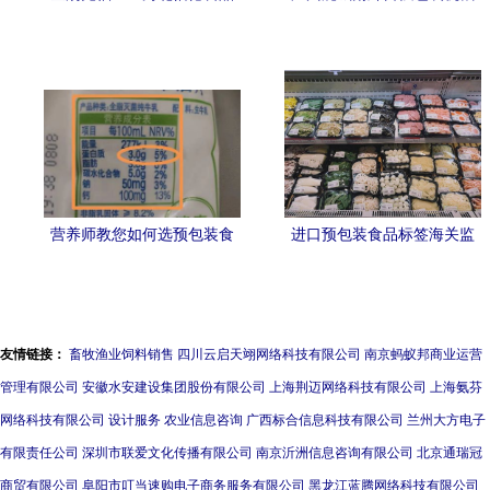
怡德膳水饺包装袋设计案例
厂 散装食品高效包装解决方
解析
案产品全览
营养师教您如何选预包装食
进口预包装食品标签海关监
品（一）丨正确区分乳味饮
管要点解析
品和乳制品，避开支起“散
装”惑局
友情链接：
畜牧渔业饲料销售
四川云启天翊网络科技有限公司
南京蚂蚁邦商业运营
管理有限公司
安徽水安建设集团股份有限公司
上海荆迈网络科技有限公司
上海氨芬
网络科技有限公司
设计服务
农业信息咨询
广西标合信息科技有限公司
兰州大方电子
有限责任公司
深圳市联爱文化传播有限公司
南京沂洲信息咨询有限公司
北京通瑞冠
商贸有限公司
阜阳市叮当速购电子商务服务有限公司
黑龙江蓝腾网络科技有限公司